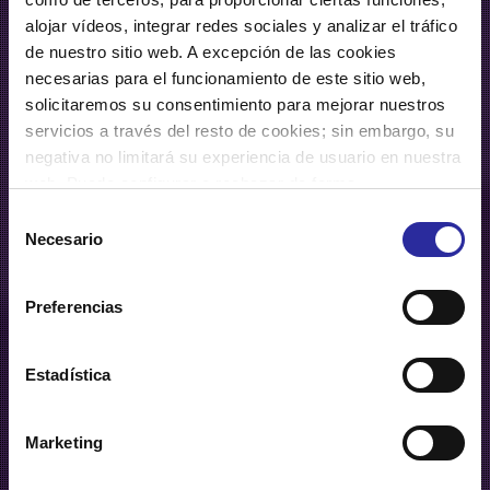
alojar vídeos, integrar redes sociales y analizar el tráfico
de nuestro sitio web. A excepción de las cookies
necesarias para el funcionamiento de este sitio web,
solicitaremos su consentimiento para mejorar nuestros
servicios a través del resto de cookies; sin embargo, su
negativa no limitará su experiencia de usuario en nuestra
web. Puede configurar o rechazar de forma
personalizada su uso pulsando “Configuraciones”. Para
Selección
más información, puede consultar nuestra
Política de
Necesario
de
Cookies
.
consentimiento
Preferencias
Noticias
Estadística
Marketing