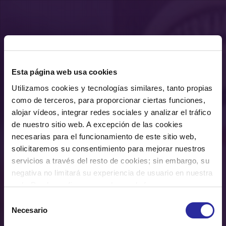
Esta página web usa cookies
Utilizamos cookies y tecnologías similares, tanto propias
como de terceros, para proporcionar ciertas funciones,
alojar vídeos, integrar redes sociales y analizar el tráfico
de nuestro sitio web. A excepción de las cookies
necesarias para el funcionamiento de este sitio web,
solicitaremos su consentimiento para mejorar nuestros
servicios a través del resto de cookies; sin embargo, su
negativa no limitará su experiencia de usuario en nuestra
web. Puede configurar o rechazar de forma
personalizada su uso pulsando “Configuraciones”. Para
Selección
San Miguel busca la
más información, puede consultar nuestra
Política de
Necesario
de
Cookies
.
consentimiento