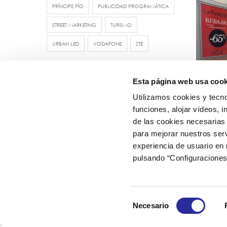
PRÍNCIPE PÍO
PUBLICIDAD PROGRAMÁTICA
STREET MARKETING
TURISMO
URBAN LED
VODAFONE
ZTE
Esta página web usa cook
Utilizamos cookies y tecno
funciones, alojar vídeos, i
de las cookies necesarias 
para mejorar nuestros serv
experiencia de usuario en
pulsando “Configuraciones
Selección
Necesario
de
La Red
consentimiento