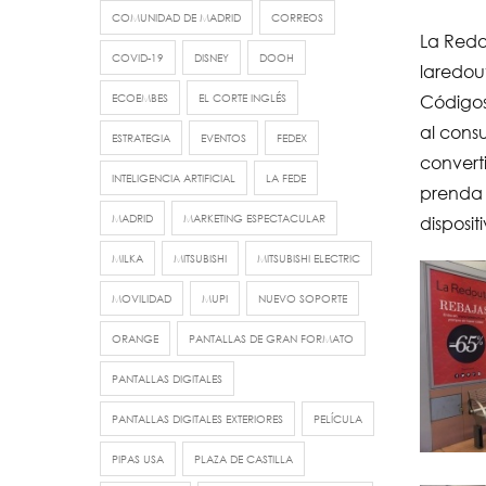
COMUNIDAD DE MADRID
CORREOS
La Redo
COVID-19
DISNEY
DOOH
laredou
Códigos
ECOEMBES
EL CORTE INGLÉS
al cons
ESTRATEGIA
EVENTOS
FEDEX
convert
INTELIGENCIA ARTIFICIAL
LA FEDE
prenda 
MADRID
MARKETING ESPECTACULAR
disposit
MILKA
MITSUBISHI
MITSUBISHI ELECTRIC
MOVILIDAD
MUPI
NUEVO SOPORTE
ORANGE
PANTALLAS DE GRAN FORMATO
PANTALLAS DIGITALES
PANTALLAS DIGITALES EXTERIORES
PELÍCULA
PIPAS USA
PLAZA DE CASTILLA