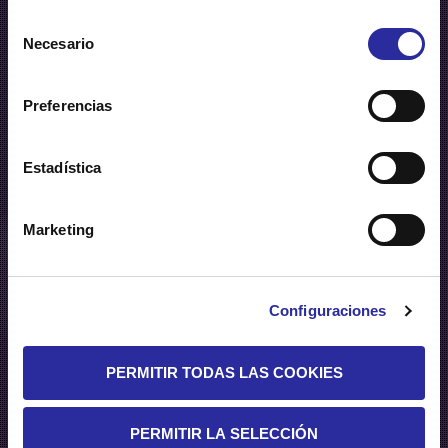
personalizada su uso pulsando “Configuraciones”. Para
Selección
más información, puede consultar nuestra
Política de
Necesario
de
Cookies
.
consentimiento
Preferencias
Category:
Portada
Estadística
Marketing
Configuraciones
PERMITIR TODAS LAS COOKIES
PERMITIR LA SELECCIÓN