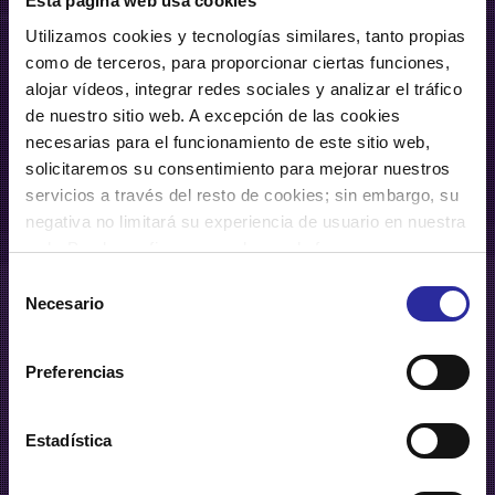
Esta página web usa cookies
Utilizamos cookies y tecnologías similares, tanto propias
como de terceros, para proporcionar ciertas funciones,
alojar vídeos, integrar redes sociales y analizar el tráfico
de nuestro sitio web. A excepción de las cookies
necesarias para el funcionamiento de este sitio web,
solicitaremos su consentimiento para mejorar nuestros
servicios a través del resto de cookies; sin embargo, su
negativa no limitará su experiencia de usuario en nuestra
web. Puede configurar o rechazar de forma
personalizada su uso pulsando “Configuraciones”. Para
Selección
más información, puede consultar nuestra
Política de
Necesario
de
Cookies
.
consentimiento
Preferencias
automoción
Estadística