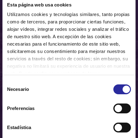
Esta página web usa cookies
Utilizamos cookies y tecnologías similares, tanto propias
como de terceros, para proporcionar ciertas funciones,
alojar vídeos, integrar redes sociales y analizar el tráfico
de nuestro sitio web. A excepción de las cookies
necesarias para el funcionamiento de este sitio web,
solicitaremos su consentimiento para mejorar nuestros
servicios a través del resto de cookies; sin embargo, su
negativa no limitará su experiencia de usuario en nuestra
web. Puede configurar o rechazar de forma
personalizada su uso pulsando “Configuraciones”. Para
Selección
más información, puede consultar nuestra
Política de
Necesario
de
Cookies
.
consentimiento
Preferencias
myTaxi
Estadística