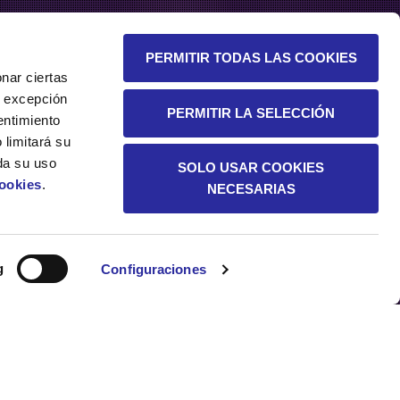
PERMITIR TODAS LAS COOKIES
nar ciertas
 A excepción
PERMITIR LA SELECCIÓN
entimiento
 limitará su
da su uso
SOLO USAR COOKIES
Cookies
.
NECESARIAS
SOSTENIBILIDAD
g
Configuraciones