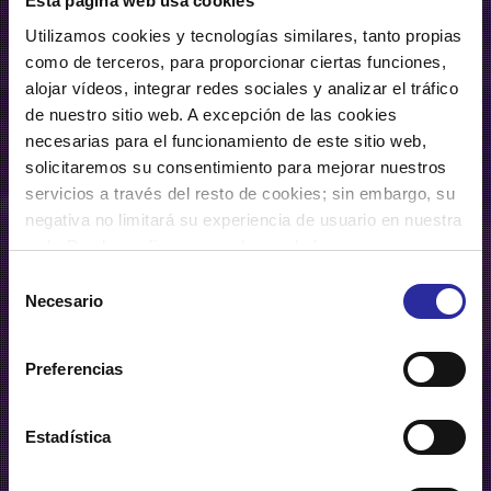
Esta página web usa cookies
Utilizamos cookies y tecnologías similares, tanto propias
como de terceros, para proporcionar ciertas funciones,
alojar vídeos, integrar redes sociales y analizar el tráfico
de nuestro sitio web. A excepción de las cookies
necesarias para el funcionamiento de este sitio web,
solicitaremos su consentimiento para mejorar nuestros
servicios a través del resto de cookies; sin embargo, su
negativa no limitará su experiencia de usuario en nuestra
web. Puede configurar o rechazar de forma
personalizada su uso pulsando “Configuraciones”. Para
Selección
más información, puede consultar nuestra
Política de
Necesario
de
Cookies
.
consentimiento
Preferencias
Body Factory
Estadística