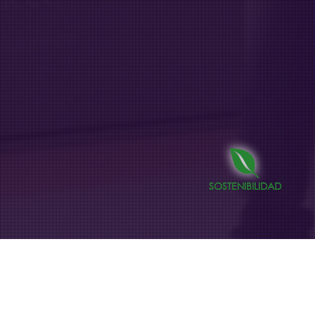
SOSTENIBILIDAD
Snacks Corny en mupis