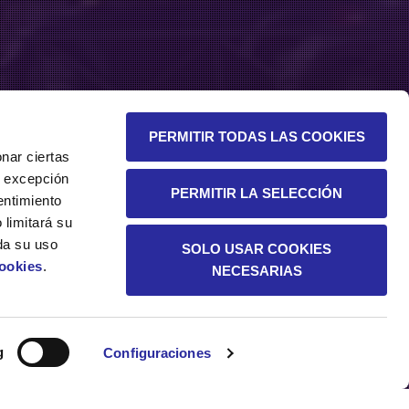
PERMITIR TODAS LAS COOKIES
nar ciertas
 A excepción
PERMITIR LA SELECCIÓN
entimiento
 limitará su
da su uso
SOLO USAR COOKIES
Cookies
.
NECESARIAS
SOSTENIBILIDAD
g
Configuraciones