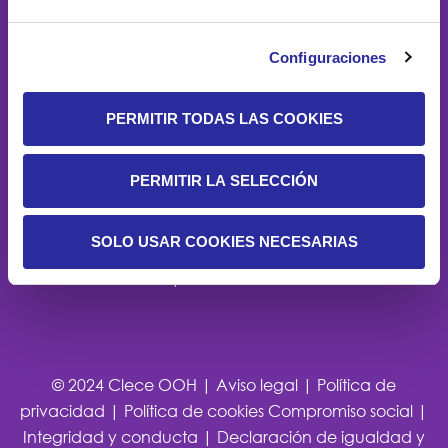
Configuraciones
MARKETING Y PUBLICIDAD EXTERIOR
Comercialización de espacios publicitarios en
PERMITIR TODAS LAS COOKIES
Intercambiadores de Transporte en Madrid.
Circuito de pantallas digitales de gran
PERMITIR LA SELECCIÓN
formato para publicidad exterior
espectacular.
SOLO USAR COOKIES NECESARIAS
Avenida de Manoteras,46, bis 2ª planta · 28050
Madrid
|
info@cleceooh.com
© 2024 Clece OOH |
Aviso legal
|
Política de
privacidad
|
Política de cookies
Compromiso social
|
Integridad y conducta
|
Declaración de igualdad y