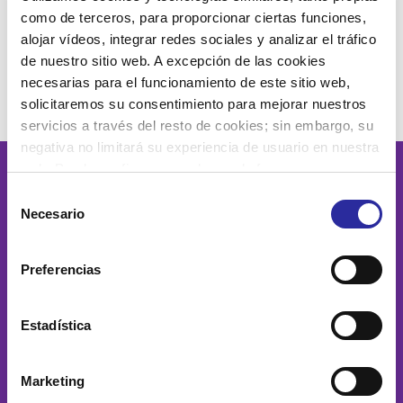
como de terceros, para proporcionar ciertas funciones,
alojar vídeos, integrar redes sociales y analizar el tráfico
de nuestro sitio web. A excepción de las cookies
necesarias para el funcionamiento de este sitio web,
solicitaremos su consentimiento para mejorar nuestros
servicios a través del resto de cookies; sin embargo, su
negativa no limitará su experiencia de usuario en nuestra
web. Puede configurar o rechazar de forma
personalizada su uso pulsando “Configuraciones”. Para
Lona publicitaria gran formato Netflix Rebel Moon
Evento de Perfume’s Club en Príncipe Pío
Selección
más información, puede consultar nuestra
Política de
Necesario
de
Cookies
.
consentimiento
Preferencias
Estadística
Marketing